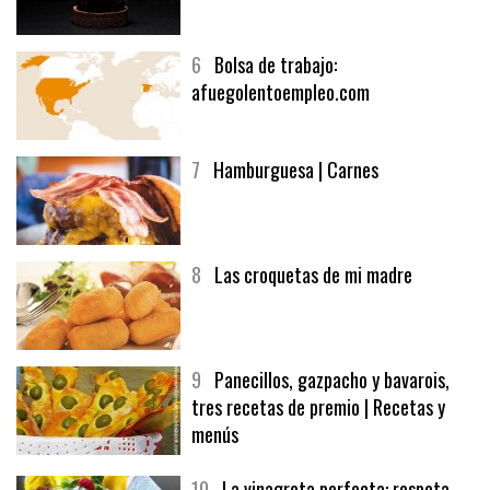
5
CHOCOLATE EN TEXTURAS
6
Bolsa de trabajo:
afuegolentoempleo.com
7
Hamburguesa | Carnes
8
Las croquetas de mi madre
9
Panecillos, gazpacho y bavarois,
tres recetas de premio | Recetas y
menús