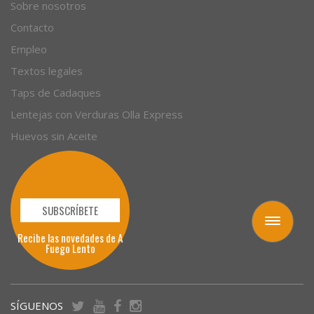
Empresas
Sobre nosotros
Contacto
Empleo
Textos legales
Taps de Cadaques
Lentejas con Verduras Olla Express
Huevos sin Aceite
Toggle
navigation
SUBSCRÍBETE
Recibe las novedades de A
Fuego Lento