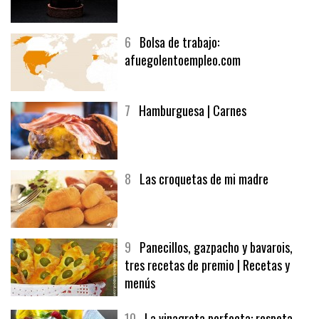
5
CHOCOLATE EN TEXTURAS
6
Bolsa de trabajo:
afuegolentoempleo.com
7
Hamburguesa | Carnes
8
Las croquetas de mi madre
9
Panecillos, gazpacho y bavarois,
tres recetas de premio | Recetas y
menús