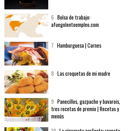
5
CHOCOLATE EN TEXTURAS
6
Bolsa de trabajo:
afuegolentoempleo.com
7
Hamburguesa | Carnes
8
Las croquetas de mi madre
9
Panecillos, gazpacho y bavarois,
tres recetas de premio | Recetas y
menús