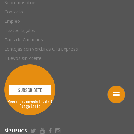
Empresas
Sobre nosotros
Contacto
Empleo
Textos legales
Taps de Cadaques
Lentejas con Verduras Olla Express
Huevos sin Aceite
Toggle
navigation
SUBSCRÍBETE
Recibe las novedades de A
Fuego Lento