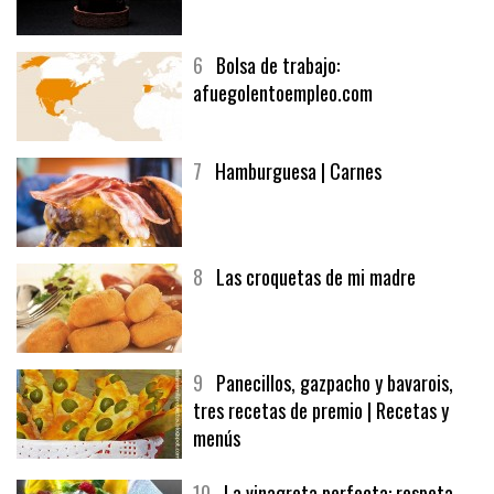
5
CHOCOLATE EN TEXTURAS
6
Bolsa de trabajo:
afuegolentoempleo.com
7
Hamburguesa | Carnes
8
Las croquetas de mi madre
9
Panecillos, gazpacho y bavarois,
tres recetas de premio | Recetas y
menús