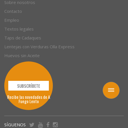
Empresas
Sobre nosotros
Contacto
Empleo
Textos legales
Taps de Cadaques
Lentejas con Verduras Olla Express
Huevos sin Aceite
Toggle
navigation
SUBSCRÍBETE
Recibe las novedades de A
Fuego Lento