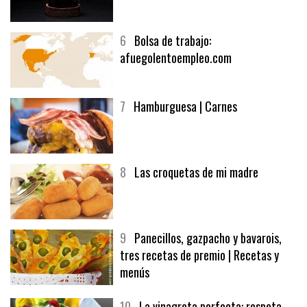
5
CHOCOLATE EN TEXTURAS
6
Bolsa de trabajo:
afuegolentoempleo.com
7
Hamburguesa | Carnes
8
Las croquetas de mi madre
9
Panecillos, gazpacho y bavarois,
tres recetas de premio | Recetas y
menús