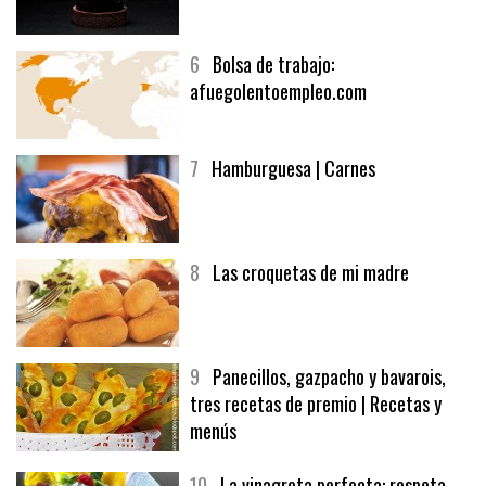
5
CHOCOLATE EN TEXTURAS
6
Bolsa de trabajo:
afuegolentoempleo.com
7
Hamburguesa | Carnes
8
Las croquetas de mi madre
9
Panecillos, gazpacho y bavarois,
tres recetas de premio | Recetas y
menús