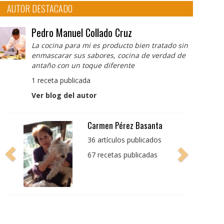
AUTOR DESTACADO
Pedro Manuel Collado Cruz
La cocina para mi es producto bien tratado sin
enmascarar sus sabores, cocina de verdad de
antaño con un toque diferente
1 receta publicada
Ver blog del autor
Pedro Manuel Collado
Cruz
La cocina para mi es
producto bien tratado
sin enmascarar sus
sabores, cocina de
verdad de antaño con
un toque diferente
1 receta publicada