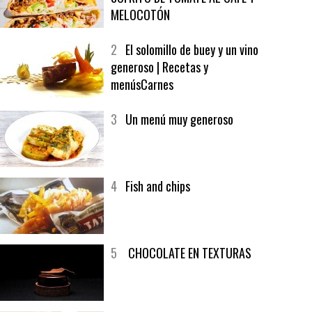
1
CRUNCH WRAP SUPREME CON
SOFRITO DE TOMATE AL CAFÉ Y
MELOCOTÓN
2
El solomillo de buey y un vino
generoso | Recetas y
menúsCarnes
3
Un menú muy generoso
4
Fish and chips
5
CHOCOLATE EN TEXTURAS