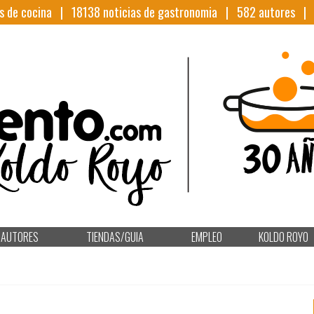
s de cocina |
18138
noticias de gastronomia |
582
autores 
AUTORES
TIENDAS/GUIA
EMPLEO
KOLDO ROYO