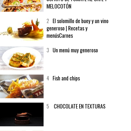
1
CRUNCH WRAP SUPREME CON
SOFRITO DE TOMATE AL CAFÉ Y
MELOCOTÓN
2
El solomillo de buey y un vino
generoso | Recetas y
menúsCarnes
3
Un menú muy generoso
4
Fish and chips
5
CHOCOLATE EN TEXTURAS