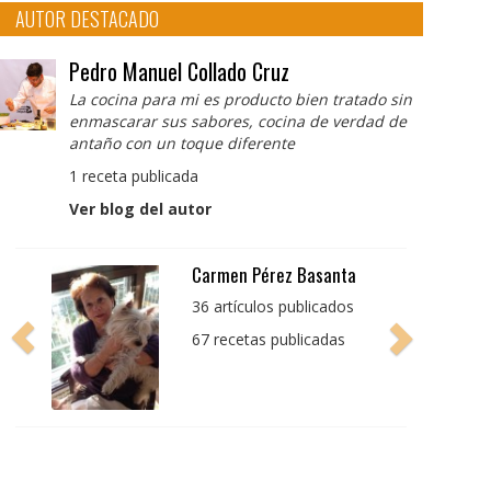
AUTOR DESTACADO
Pedro Manuel Collado Cruz
La cocina para mi es producto bien tratado sin
enmascarar sus sabores, cocina de verdad de
antaño con un toque diferente
1 receta publicada
Ver blog del autor
Pedro Manuel Collado
Cruz
La cocina para mi es
producto bien tratado
sin enmascarar sus
sabores, cocina de
verdad de antaño con
un toque diferente
1 receta publicada