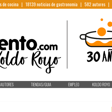
s de cocina |
18139
noticias de gastronomia |
582
autores 
AUTORES
TIENDAS/GUIA
EMPLEO
KOLDO ROYO