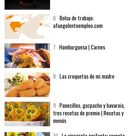
5
CHOCOLATE EN TEXTURAS
6
Bolsa de trabajo:
afuegolentoempleo.com
7
Hamburguesa | Carnes
8
Las croquetas de mi madre
9
Panecillos, gazpacho y bavarois,
tres recetas de premio | Recetas y
menús