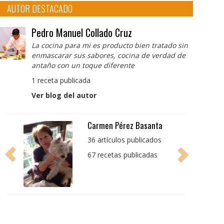
AUTOR DESTACADO
Pedro Manuel Collado Cruz
La cocina para mi es producto bien tratado sin
enmascarar sus sabores, cocina de verdad de
antaño con un toque diferente
1 receta publicada
Ver blog del autor
Pedro Manuel Collado
Cruz
La cocina para mi es
producto bien tratado
sin enmascarar sus
sabores, cocina de
verdad de antaño con
un toque diferente
1 receta publicada