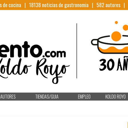
s de cocina |
18138
noticias de gastronomia |
582
autores 
AUTORES
TIENDAS/GUIA
EMPLEO
KOLDO ROYO