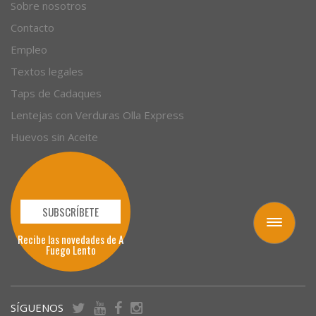
Sobre nosotros
Contacto
Empleo
Textos legales
Taps de Cadaques
Lentejas con Verduras Olla Express
Huevos sin Aceite
SUBSCRÍBETE
Toggle
Recibe las novedades de A
navigation
Fuego Lento
SÍGUENOS