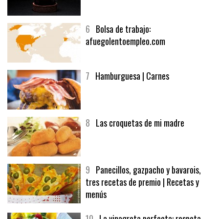
5
CHOCOLATE EN TEXTURAS
6
Bolsa de trabajo:
afuegolentoempleo.com
7
Hamburguesa | Carnes
8
Las croquetas de mi madre
9
Panecillos, gazpacho y bavarois,
tres recetas de premio | Recetas y
menús