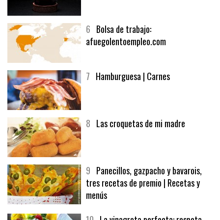
5
CHOCOLATE EN TEXTURAS
6
Bolsa de trabajo:
afuegolentoempleo.com
7
Hamburguesa | Carnes
8
Las croquetas de mi madre
9
Panecillos, gazpacho y bavarois,
tres recetas de premio | Recetas y
menús