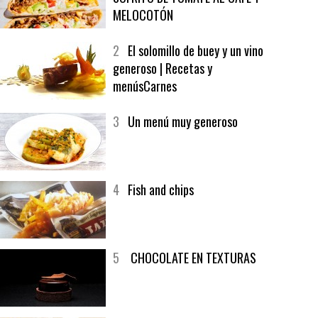
1
CRUNCH WRAP SUPREME CON
SOFRITO DE TOMATE AL CAFÉ Y
MELOCOTÓN
2
El solomillo de buey y un vino
generoso | Recetas y
menúsCarnes
3
Un menú muy generoso
4
Fish and chips
5
CHOCOLATE EN TEXTURAS