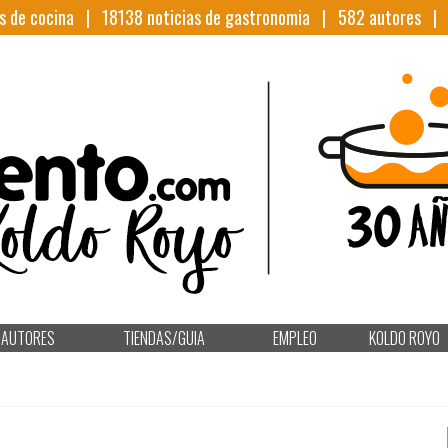
s de cocina |
18138
noticias de gastronomia |
582
autores 
AUTORES
TIENDAS/GUIA
EMPLEO
KOLDO ROYO