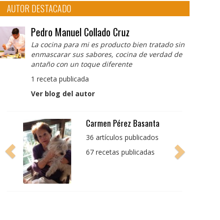
AUTOR DESTACADO
Pedro Manuel Collado Cruz
La cocina para mi es producto bien tratado sin
enmascarar sus sabores, cocina de verdad de
antaño con un toque diferente
1 receta publicada
Ver blog del autor
Pedro Manuel Collado
Cruz
La cocina para mi es
producto bien tratado
sin enmascarar sus
sabores, cocina de
verdad de antaño con
un toque diferente
1 receta publicada