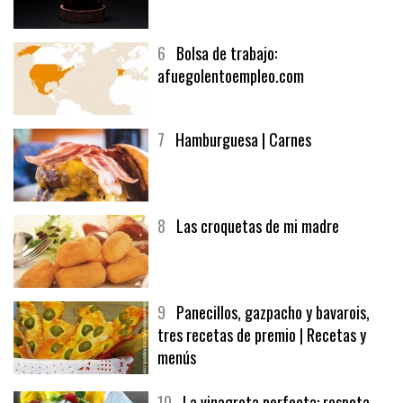
5
CHOCOLATE EN TEXTURAS
6
Bolsa de trabajo:
afuegolentoempleo.com
7
Hamburguesa | Carnes
8
Las croquetas de mi madre
9
Panecillos, gazpacho y bavarois,
tres recetas de premio | Recetas y
menús