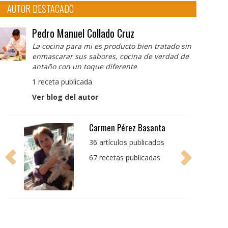
AUTOR DESTACADO
Pedro Manuel Collado Cruz
La cocina para mi es producto bien tratado sin
enmascarar sus sabores, cocina de verdad de
antaño con un toque diferente
1 receta publicada
Ver blog del autor
Pedro Manuel Collado
Cruz
La cocina para mi es
producto bien tratado
sin enmascarar sus
sabores, cocina de
verdad de antaño con
un toque diferente
1 receta publicada