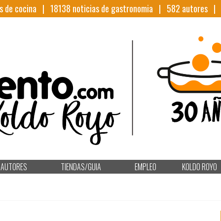
s de cocina |
18138
noticias de gastronomia |
582
autores 
AUTORES
TIENDAS/GUIA
EMPLEO
KOLDO ROYO