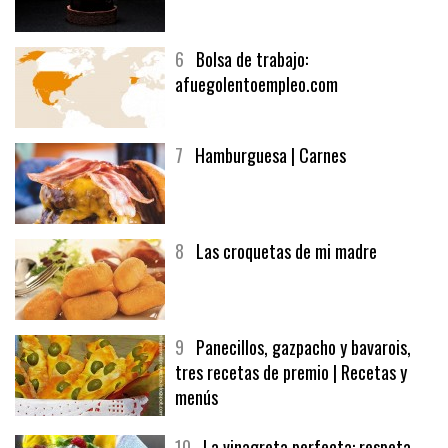
5
CHOCOLATE EN TEXTURAS
6
Bolsa de trabajo:
afuegolentoempleo.com
7
Hamburguesa | Carnes
8
Las croquetas de mi madre
9
Panecillos, gazpacho y bavarois,
tres recetas de premio | Recetas y
menús