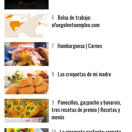
5
CHOCOLATE EN TEXTURAS
6
Bolsa de trabajo:
afuegolentoempleo.com
7
Hamburguesa | Carnes
8
Las croquetas de mi madre
9
Panecillos, gazpacho y bavarois,
tres recetas de premio | Recetas y
menús