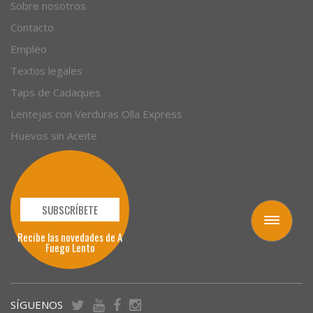
Empresas
Sobre nosotros
Contacto
Empleo
Textos legales
Taps de Cadaques
Lentejas con Verduras Olla Express
Huevos sin Aceite
Toggle
navigation
SUBSCRÍBETE
Recibe las novedades de A
Fuego Lento