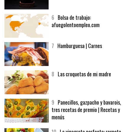
5
CHOCOLATE EN TEXTURAS
6
Bolsa de trabajo:
afuegolentoempleo.com
7
Hamburguesa | Carnes
8
Las croquetas de mi madre
9
Panecillos, gazpacho y bavarois,
tres recetas de premio | Recetas y
menús