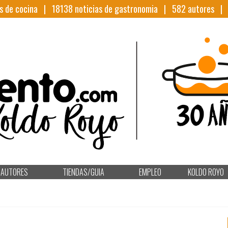
s de cocina |
18138
noticias de gastronomia |
582
autores 
AUTORES
TIENDAS/GUIA
EMPLEO
KOLDO ROYO