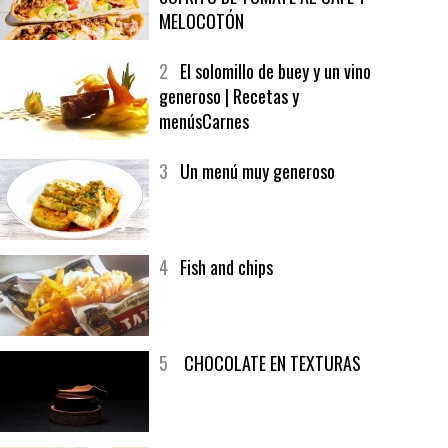
1
CRUNCH WRAP SUPREME CON
SOFRITO DE TOMATE AL CAFÉ Y
MELOCOTÓN
2
El solomillo de buey y un vino
generoso | Recetas y
menúsCarnes
3
Un menú muy generoso
4
Fish and chips
5
CHOCOLATE EN TEXTURAS