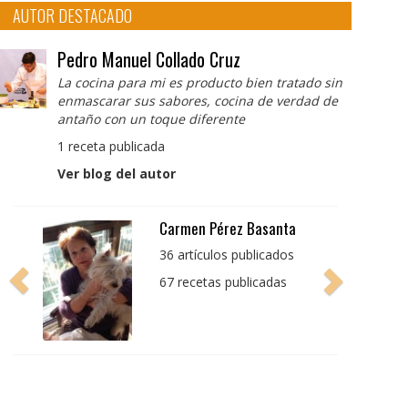
AUTOR DESTACADO
Pedro Manuel Collado Cruz
La cocina para mi es producto bien tratado sin
enmascarar sus sabores, cocina de verdad de
antaño con un toque diferente
1 receta publicada
Ver blog del autor
Pedro Manuel Collado
Cruz
La cocina para mi es
producto bien tratado
sin enmascarar sus
sabores, cocina de
verdad de antaño con
un toque diferente
1 receta publicada