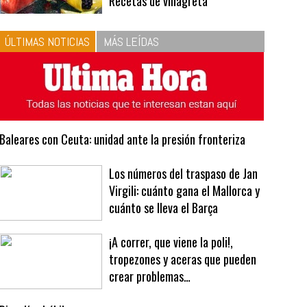
10
La vinagreta perfecta:
respeta las proporciones.
Recetas de vinagreta
ÚLTIMAS NOTICIAS
MÁS LEÍDAS
Baleares con Ceuta: unidad ante la presión fronteriza
Los números del traspaso de Jan
Virgili: cuánto gana el Mallorca y
cuánto se lleva el Barça
¡A correr, que viene la poli!,