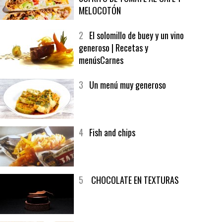
1
CRUNCH WRAP SUPREME CON
SOFRITO DE TOMATE AL CAFÉ Y
MELOCOTÓN
2
El solomillo de buey y un vino
generoso | Recetas y
menúsCarnes
3
Un menú muy generoso
4
Fish and chips
5
CHOCOLATE EN TEXTURAS