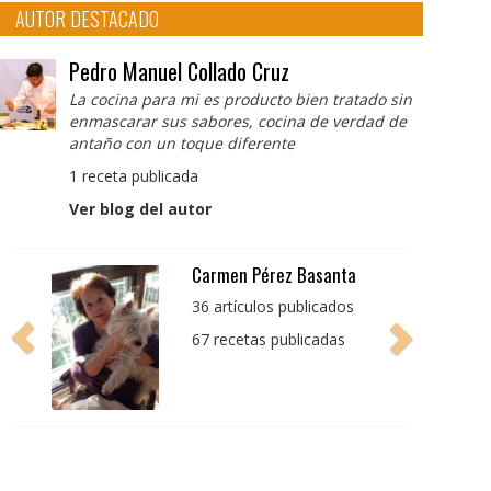
AUTOR DESTACADO
Pedro Manuel Collado Cruz
La cocina para mi es producto bien tratado sin
enmascarar sus sabores, cocina de verdad de
antaño con un toque diferente
1 receta publicada
Ver blog del autor
Pedro Manuel Collado
Cruz
La cocina para mi es
producto bien tratado
sin enmascarar sus
sabores, cocina de
verdad de antaño con
un toque diferente
1 receta publicada