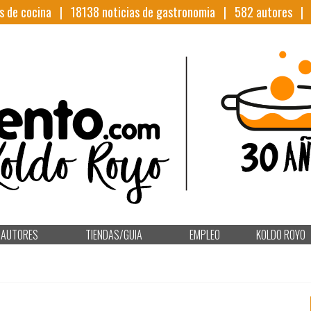
s de cocina |
18138
noticias de gastronomia |
582
autores 
AUTORES
TIENDAS/GUIA
EMPLEO
KOLDO ROYO