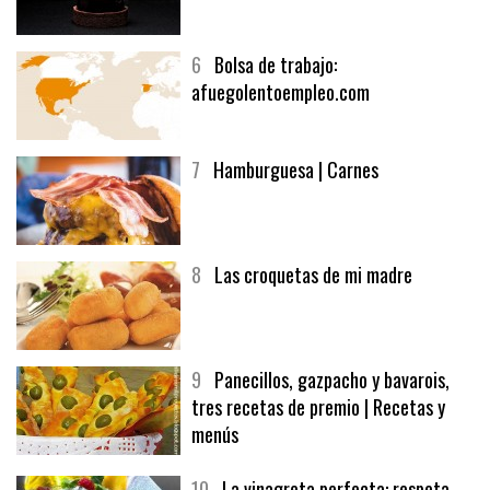
5
CHOCOLATE EN TEXTURAS
6
Bolsa de trabajo:
afuegolentoempleo.com
7
Hamburguesa | Carnes
8
Las croquetas de mi madre
9
Panecillos, gazpacho y bavarois,
tres recetas de premio | Recetas y
menús