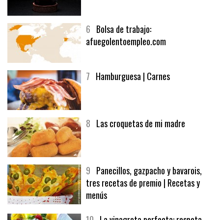
5
CHOCOLATE EN TEXTURAS
6
Bolsa de trabajo:
afuegolentoempleo.com
7
Hamburguesa | Carnes
8
Las croquetas de mi madre
9
Panecillos, gazpacho y bavarois,
tres recetas de premio | Recetas y
menús