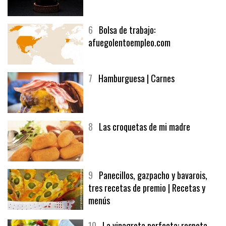
5
CHOCOLATE EN TEXTURAS
6
Bolsa de trabajo:
afuegolentoempleo.com
7
Hamburguesa | Carnes
8
Las croquetas de mi madre
9
Panecillos, gazpacho y bavarois,
tres recetas de premio | Recetas y
menús