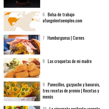
5
CHOCOLATE EN TEXTURAS
6
Bolsa de trabajo:
afuegolentoempleo.com
7
Hamburguesa | Carnes
8
Las croquetas de mi madre
9
Panecillos, gazpacho y bavarois,
tres recetas de premio | Recetas y
menús