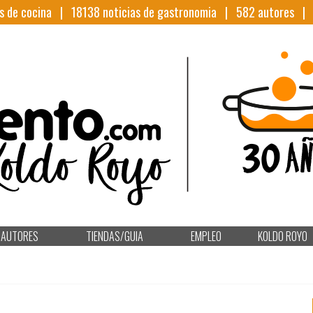
s de cocina |
18138
noticias de gastronomia |
582
autores 
AUTORES
TIENDAS/GUIA
EMPLEO
KOLDO ROYO