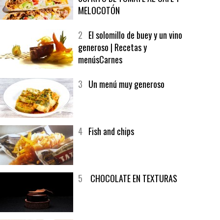
1
CRUNCH WRAP SUPREME CON
SOFRITO DE TOMATE AL CAFÉ Y
MELOCOTÓN
2
El solomillo de buey y un vino
generoso | Recetas y
menúsCarnes
3
Un menú muy generoso
4
Fish and chips
5
CHOCOLATE EN TEXTURAS