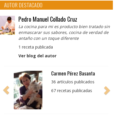
AUTOR DESTACADO
Pedro Manuel Collado Cruz
La cocina para mi es producto bien tratado sin
enmascarar sus sabores, cocina de verdad de
antaño con un toque diferente
1 receta publicada
Ver blog del autor
Pedro Manuel Collado
Cruz
La cocina para mi es
producto bien tratado
sin enmascarar sus
sabores, cocina de
verdad de antaño con
un toque diferente
1 receta publicada