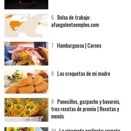
5
CHOCOLATE EN TEXTURAS
6
Bolsa de trabajo:
afuegolentoempleo.com
7
Hamburguesa | Carnes
8
Las croquetas de mi madre
9
Panecillos, gazpacho y bavarois,
tres recetas de premio | Recetas y
menús