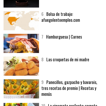
5
CHOCOLATE EN TEXTURAS
6
Bolsa de trabajo:
afuegolentoempleo.com
7
Hamburguesa | Carnes
8
Las croquetas de mi madre
9
Panecillos, gazpacho y bavarois,
tres recetas de premio | Recetas y
menús