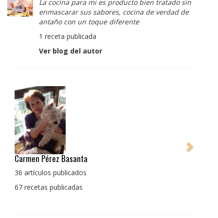
La cocina para mi es producto bien tratado sin
enmascarar sus sabores, cocina de verdad de
antaño con un toque diferente
1 receta publicada
Ver blog del autor
Pérez Basanta
Pedro Manuel Collad
La cocina para mi es
ulos publicados
enmascarar sus sabo
as publicadas
con un toque difere
1 receta publicada