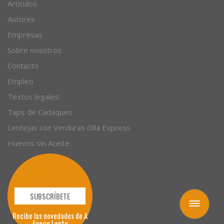
Recetas
Artículos
Autores
Empresas
Sobre nosotros
Contacto
Empleo
Textos legales
Taps de Cadaques
Lentejas con Verduras Olla Express
Huevos sin Aceite
Toggle
navigation
SUBSCRÍBETE