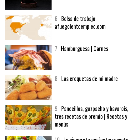
5
CHOCOLATE EN TEXTURAS
6
Bolsa de trabajo:
afuegolentoempleo.com
7
Hamburguesa | Carnes
8
Las croquetas de mi madre
9
Panecillos, gazpacho y bavarois,
tres recetas de premio | Recetas y
menús