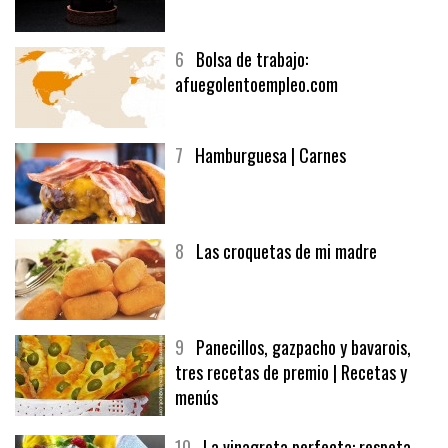
5
CHOCOLATE EN TEXTURAS
6
Bolsa de trabajo:
afuegolentoempleo.com
7
Hamburguesa | Carnes
8
Las croquetas de mi madre
9
Panecillos, gazpacho y bavarois,
tres recetas de premio | Recetas y
menús