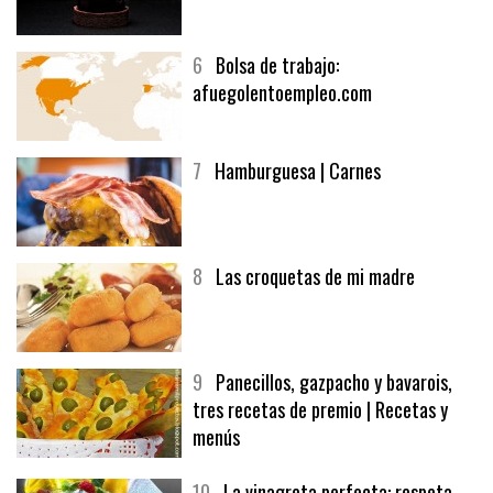
5
CHOCOLATE EN TEXTURAS
6
Bolsa de trabajo:
afuegolentoempleo.com
7
Hamburguesa | Carnes
8
Las croquetas de mi madre
9
Panecillos, gazpacho y bavarois,
tres recetas de premio | Recetas y
menús