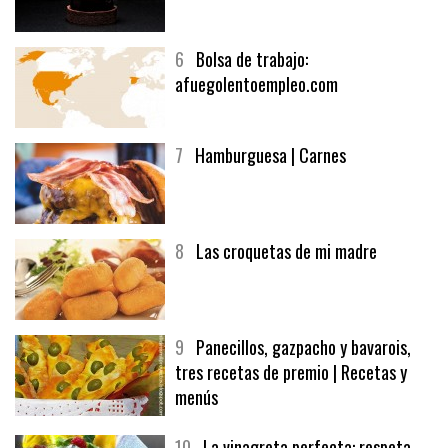
5
CHOCOLATE EN TEXTURAS
6
Bolsa de trabajo:
afuegolentoempleo.com
7
Hamburguesa | Carnes
8
Las croquetas de mi madre
9
Panecillos, gazpacho y bavarois,
tres recetas de premio | Recetas y
menús