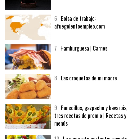
5
CHOCOLATE EN TEXTURAS
6
Bolsa de trabajo:
afuegolentoempleo.com
7
Hamburguesa | Carnes
8
Las croquetas de mi madre
9
Panecillos, gazpacho y bavarois,
tres recetas de premio | Recetas y
menús