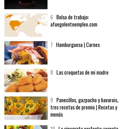
5
CHOCOLATE EN TEXTURAS
6
Bolsa de trabajo:
afuegolentoempleo.com
7
Hamburguesa | Carnes
8
Las croquetas de mi madre
9
Panecillos, gazpacho y bavarois,
tres recetas de premio | Recetas y
menús