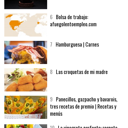
5
CHOCOLATE EN TEXTURAS
6
Bolsa de trabajo:
afuegolentoempleo.com
7
Hamburguesa | Carnes
8
Las croquetas de mi madre
9
Panecillos, gazpacho y bavarois,
tres recetas de premio | Recetas y
menús