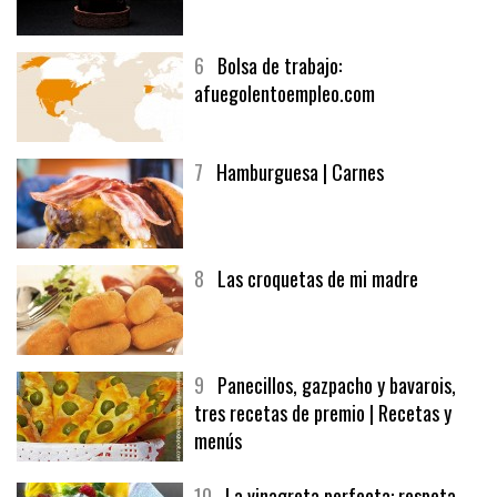
5
CHOCOLATE EN TEXTURAS
6
Bolsa de trabajo:
afuegolentoempleo.com
7
Hamburguesa | Carnes
8
Las croquetas de mi madre
9
Panecillos, gazpacho y bavarois,
tres recetas de premio | Recetas y
menús