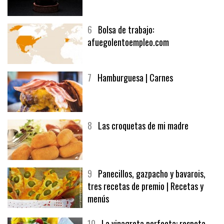
5
CHOCOLATE EN TEXTURAS
6
Bolsa de trabajo:
afuegolentoempleo.com
7
Hamburguesa | Carnes
8
Las croquetas de mi madre
9
Panecillos, gazpacho y bavarois,
tres recetas de premio | Recetas y
menús