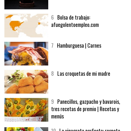
5
CHOCOLATE EN TEXTURAS
6
Bolsa de trabajo:
afuegolentoempleo.com
7
Hamburguesa | Carnes
8
Las croquetas de mi madre
9
Panecillos, gazpacho y bavarois,
tres recetas de premio | Recetas y
menús