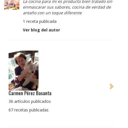
La cocina para mi es producto bien tratado sin
enmascarar sus sabores, cocina de verdad de
antaño con un toque diferente
1 receta publicada
Ver blog del autor
Carmen Pérez Basanta
Pedro M
La coci
36 artículos publicados
enmasca
67 recetas publicadas
con un 
1 recet