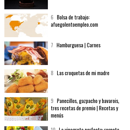
5
CHOCOLATE EN TEXTURAS
6
Bolsa de trabajo:
afuegolentoempleo.com
7
Hamburguesa | Carnes
8
Las croquetas de mi madre
9
Panecillos, gazpacho y bavarois,
tres recetas de premio | Recetas y
menús