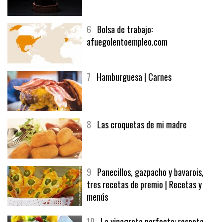
5
CHOCOLATE EN TEXTURAS
6
Bolsa de trabajo:
afuegolentoempleo.com
7
Hamburguesa | Carnes
8
Las croquetas de mi madre
9
Panecillos, gazpacho y bavarois,
tres recetas de premio | Recetas y
menús