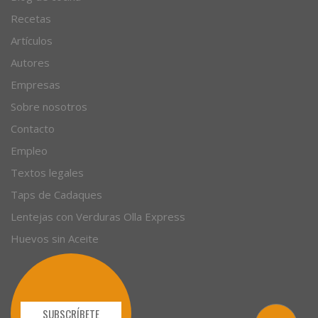
© 1996 - 2026. 31 años. Todos los derechos reservados.
Blog de cocina
Recetas
Artículos
Autores
Empresas
Sobre nosotros
Contacto
Empleo
Textos legales
Taps de Cadaques
Lentejas con Verduras Olla Express
Huevos sin Aceite