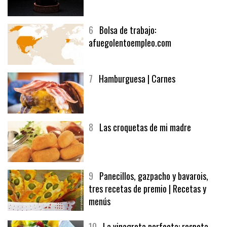
5
CHOCOLATE EN TEXTURAS
6
Bolsa de trabajo:
afuegolentoempleo.com
7
Hamburguesa | Carnes
8
Las croquetas de mi madre
9
Panecillos, gazpacho y bavarois,
tres recetas de premio | Recetas y
menús