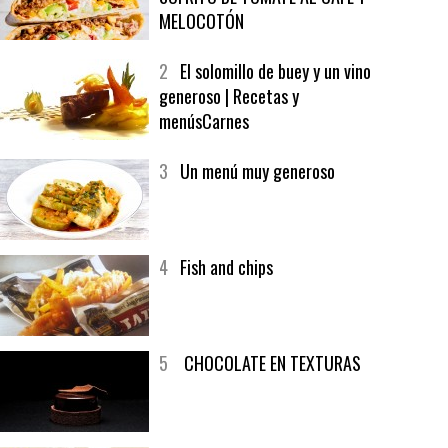
1
CRUNCH WRAP SUPREME CON
SOFRITO DE TOMATE AL CAFÉ Y
MELOCOTÓN
2
El solomillo de buey y un vino
generoso | Recetas y
menúsCarnes
3
Un menú muy generoso
4
Fish and chips
5
CHOCOLATE EN TEXTURAS