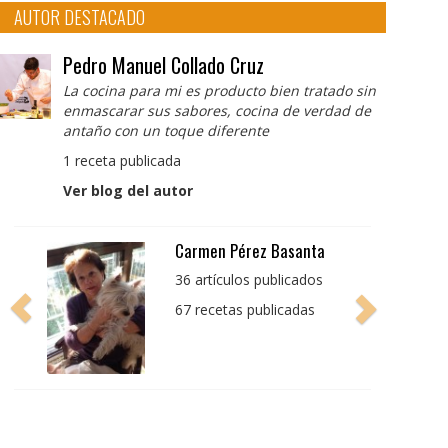
AUTOR DESTACADO
Pedro Manuel Collado Cruz
La cocina para mi es producto bien tratado sin
enmascarar sus sabores, cocina de verdad de
antaño con un toque diferente
1 receta publicada
Ver blog del autor
Pedro Manuel Collado
Cruz
La cocina para mi es
producto bien tratado
sin enmascarar sus
sabores, cocina de
verdad de antaño con
un toque diferente
1 receta publicada