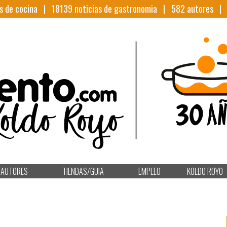
s de cocina |
18139
noticias de gastronomia |
582
autores 
AUTORES
TIENDAS/GUIA
EMPLEO
KOLDO ROYO