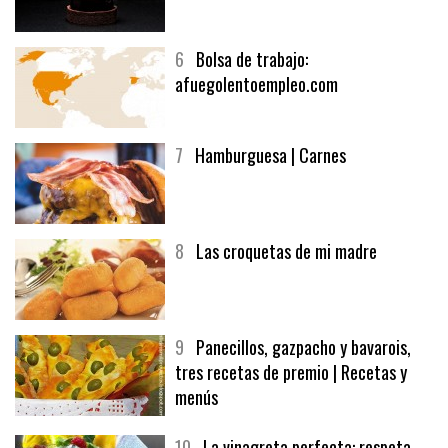
5
CHOCOLATE EN TEXTURAS
6
Bolsa de trabajo:
afuegolentoempleo.com
7
Hamburguesa | Carnes
8
Las croquetas de mi madre
9
Panecillos, gazpacho y bavarois,
tres recetas de premio | Recetas y
menús