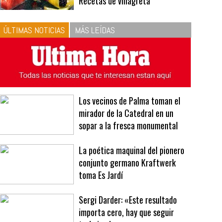
10
La vinagreta perfecta:
respeta las proporciones.
Recetas de vinagreta
ÚLTIMAS NOTICIAS
MÁS LEÍDAS
Los vecinos de Palma toman el
mirador de la Catedral en un
sopar a la fresca monumental
La poética maquinal del pionero
conjunto germano Kraftwerk
toma Es Jardí