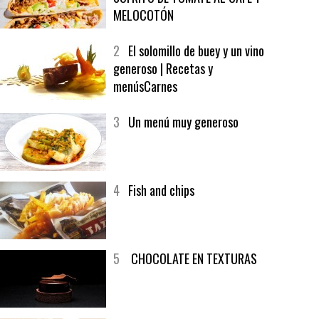
1
CRUNCH WRAP SUPREME CON
SOFRITO DE TOMATE AL CAFÉ Y
MELOCOTÓN
2
El solomillo de buey y un vino
generoso | Recetas y
menúsCarnes
3
Un menú muy generoso
4
Fish and chips
5
CHOCOLATE EN TEXTURAS