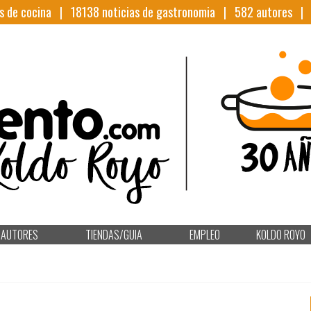
s de cocina |
18138
noticias de gastronomia |
582
autores 
AUTORES
TIENDAS/GUIA
EMPLEO
KOLDO ROYO