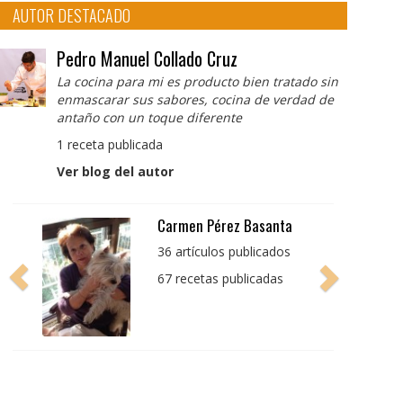
AUTOR DESTACADO
Pedro Manuel Collado Cruz
La cocina para mi es producto bien tratado sin
enmascarar sus sabores, cocina de verdad de
antaño con un toque diferente
1 receta publicada
Ver blog del autor
Pedro Manuel Collado
Cruz
La cocina para mi es
producto bien tratado
sin enmascarar sus
sabores, cocina de
verdad de antaño con
un toque diferente
1 receta publicada