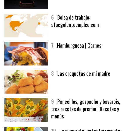
5
CHOCOLATE EN TEXTURAS
6
Bolsa de trabajo:
afuegolentoempleo.com
7
Hamburguesa | Carnes
8
Las croquetas de mi madre
9
Panecillos, gazpacho y bavarois,
tres recetas de premio | Recetas y
menús