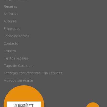
© 1996 - 2026. 31 años. Todos los derechos reservados.
Blog de cocina
Recetas
Artículos
Autores
Empresas
Sobre nosotros
Contacto
Empleo
Textos legales
Taps de Cadaques
Lentejas con Verduras Olla Express
Huevos sin Aceite