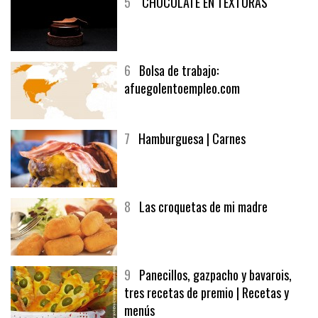
5
CHOCOLATE EN TEXTURAS
6
Bolsa de trabajo:
afuegolentoempleo.com
7
Hamburguesa | Carnes
8
Las croquetas de mi madre
9
Panecillos, gazpacho y bavarois,
tres recetas de premio | Recetas y
menús