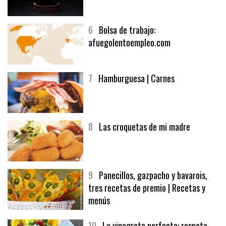
5
CHOCOLATE EN TEXTURAS
6
Bolsa de trabajo:
afuegolentoempleo.com
7
Hamburguesa | Carnes
8
Las croquetas de mi madre
9
Panecillos, gazpacho y bavarois,
tres recetas de premio | Recetas y
menús