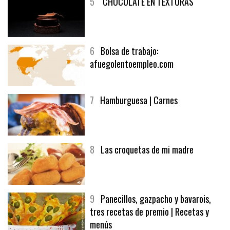
5
CHOCOLATE EN TEXTURAS
6
Bolsa de trabajo:
afuegolentoempleo.com
7
Hamburguesa | Carnes
8
Las croquetas de mi madre
9
Panecillos, gazpacho y bavarois,
tres recetas de premio | Recetas y
menús